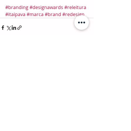
#branding
#designawards
#releitura
#itaipava
#marca
#brand
#redesign
Recent Posts
See All